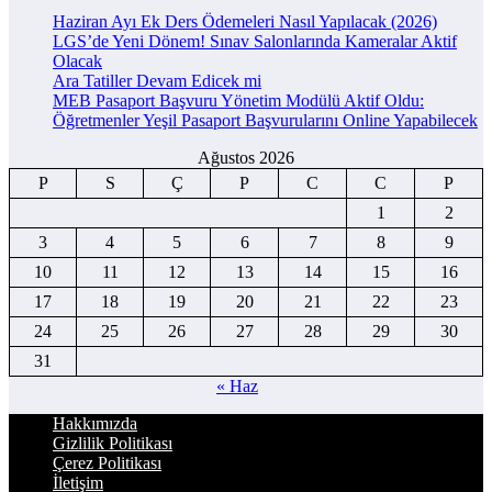
Haziran Ayı Ek Ders Ödemeleri Nasıl Yapılacak (2026)
LGS’de Yeni Dönem! Sınav Salonlarında Kameralar Aktif
Olacak
Ara Tatiller Devam Edicek mi
MEB Pasaport Başvuru Yönetim Modülü Aktif Oldu:
Öğretmenler Yeşil Pasaport Başvurularını Online Yapabilecek
Ağustos 2026
P
S
Ç
P
C
C
P
1
2
3
4
5
6
7
8
9
10
11
12
13
14
15
16
17
18
19
20
21
22
23
24
25
26
27
28
29
30
31
« Haz
Hakkımızda
Gizlilik Politikası
Çerez Politikası
İletişim