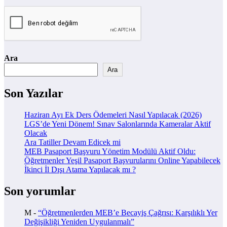
Ara
Ara
Son Yazılar
Haziran Ayı Ek Ders Ödemeleri Nasıl Yapılacak (2026)
LGS’de Yeni Dönem! Sınav Salonlarında Kameralar Aktif
Olacak
Ara Tatiller Devam Edicek mi
MEB Pasaport Başvuru Yönetim Modülü Aktif Oldu:
Öğretmenler Yeşil Pasaport Başvurularını Online Yapabilecek
İkinci İl Dışı Atama Yapılacak mı ?
Son yorumlar
M
-
“Öğretmenlerden MEB’e Becayiş Çağrısı: Karşılıklı Yer
Değişikliği Yeniden Uygulanmalı”