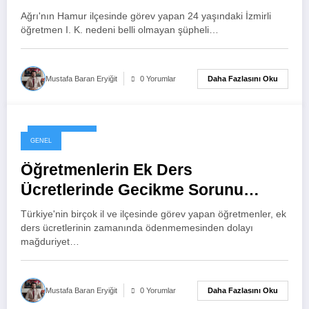
Ağrı'nın Hamur ilçesinde görev yapan 24 yaşındaki İzmirli
öğretmen I. K. nedeni belli olmayan şüpheli…
Daha Fazlasını Oku
Mustafa Baran Eryiğit
0 Yorumlar
8 Haziran 2026
GENEL
Öğretmenlerin Ek Ders
Ücretlerinde Gecikme Sorunu
Büyüyor: Çözüm Bekleyen Kronik
Türkiye'nin birçok il ve ilçesinde görev yapan öğretmenler, ek
Problem
ders ücretlerinin zamanında ödenmemesinden dolayı
mağduriyet…
Daha Fazlasını Oku
Mustafa Baran Eryiğit
0 Yorumlar