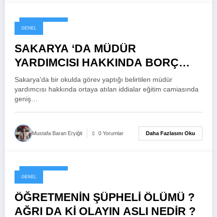
8 Haziran 2026
GENEL
SAKARYA ‘DA MÜDÜR
YARDIMCISI HAKKINDA BORÇ
İDDASI ! İDARİ SORUŞTURMA
Sakarya'da bir okulda görev yaptığı belirtilen müdür
BAŞLATILDIĞI ÖNE SÜRÜLDÜ
yardımcısı hakkında ortaya atılan iddialar eğitim camiasında
geniş…
Daha Fazlasını Oku
Mustafa Baran Eryiğit
0 Yorumlar
8 Haziran 2026
GENEL
ÖĞRETMENİN ŞÜPHELİ ÖLÜMÜ ?
AĞRI DA Kİ OLAYIN ASLI NEDİR ?