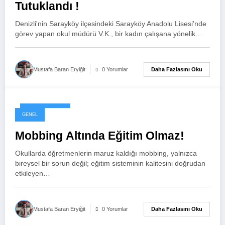
Tutuklandı !
Denizli'nin Sarayköy ilçesindeki Sarayköy Anadolu Lisesi'nde
görev yapan okul müdürü V.K., bir kadın çalışana yönelik…
Daha Fazlasını Oku
Mustafa Baran Eryiğit
0 Yorumlar
9 Haziran 2026
GENEL
Mobbing Altında Eğitim Olmaz!
Okullarda öğretmenlerin maruz kaldığı mobbing, yalnızca
bireysel bir sorun değil; eğitim sisteminin kalitesini doğrudan
etkileyen…
Daha Fazlasını Oku
Mustafa Baran Eryiğit
0 Yorumlar