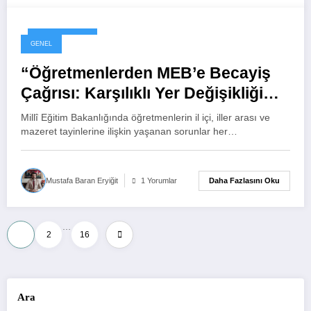
7 Haziran 2026
GENEL
“Öğretmenlerden MEB’e Becayiş
Çağrısı: Karşılıklı Yer Değişikliği
Yeniden Uygulanmalı”
Millî Eğitim Bakanlığında öğretmenlerin il içi, iller arası ve
mazeret tayinlerine ilişkin yaşanan sorunlar her…
Daha Fazlasını Oku
Mustafa Baran Eryiğit
1 Yorumlar
…
Yazı
1
2
16
sayfalaması
Ara