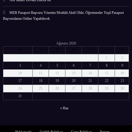
Ara Tatiller Devam Edicek mi
MEB Pasaport Başvuru Yönetim Modülü Aktif Oldu: Öğretmenler Yeşil Pasaport
Başvurularını Online Yapabilecek
Ağustos 2026
P
S
Ç
P
C
C
P
1
2
3
4
5
6
7
8
9
10
11
12
13
14
15
16
17
18
19
20
21
22
23
24
25
26
27
28
29
30
31
« Haz
Hakkımızda
Gizlilik Politikası
Çerez Politikası
İletişim