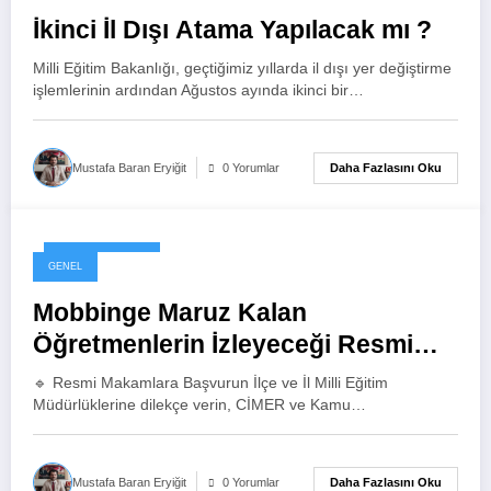
İkinci İl Dışı Atama Yapılacak mı ?
Milli Eğitim Bakanlığı, geçtiğimiz yıllarda il dışı yer değiştirme
işlemlerinin ardından Ağustos ayında ikinci bir…
Daha Fazlasını Oku
Mustafa Baran Eryiğit
0 Yorumlar
10 Haziran 2026
GENEL
Mobbinge Maruz Kalan
Öğretmenlerin İzleyeceği Resmi
Şikayet Yolu
🔹 Resmi Makamlara Başvurun İlçe ve İl Milli Eğitim
Müdürlüklerine dilekçe verin, CİMER ve Kamu…
Daha Fazlasını Oku
Mustafa Baran Eryiğit
0 Yorumlar