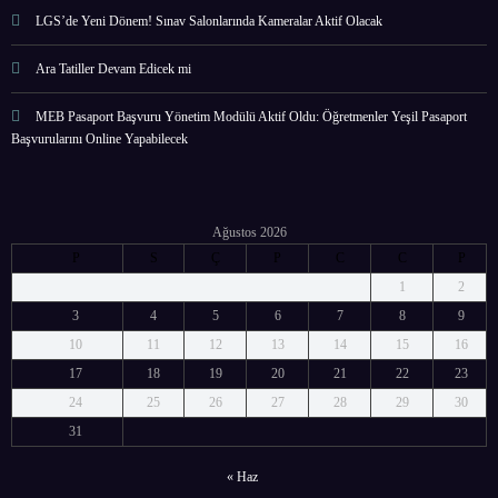
LGS’de Yeni Dönem! Sınav Salonlarında Kameralar Aktif Olacak
Ara Tatiller Devam Edicek mi
MEB Pasaport Başvuru Yönetim Modülü Aktif Oldu: Öğretmenler Yeşil Pasaport
Başvurularını Online Yapabilecek
Ağustos 2026
P
S
Ç
P
C
C
P
1
2
3
4
5
6
7
8
9
10
11
12
13
14
15
16
17
18
19
20
21
22
23
24
25
26
27
28
29
30
31
« Haz