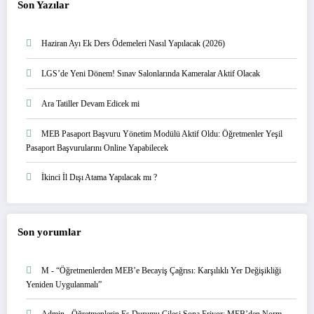
Son Yazılar
Haziran Ayı Ek Ders Ödemeleri Nasıl Yapılacak (2026)
LGS’de Yeni Dönem! Sınav Salonlarında Kameralar Aktif Olacak
Ara Tatiller Devam Edicek mi
MEB Pasaport Başvuru Yönetim Modülü Aktif Oldu: Öğretmenler Yeşil
Pasaport Başvurularını Online Yapabilecek
İkinci İl Dışı Atama Yapılacak mı ?
Son yorumlar
M
-
“Öğretmenlerden MEB’e Becayiş Çağrısı: Karşılıklı Yer Değişikliği
Yeniden Uygulanmalı”
Admin
-
Öğretmenlerin Eş Durumu Çilesi Sona Eriyor: MEB’den Norm