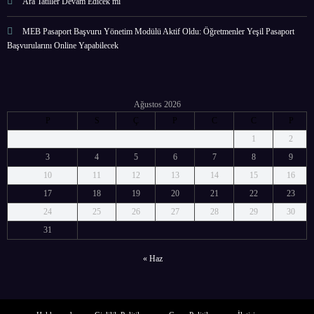
Ara Tatiller Devam Edicek mi
MEB Pasaport Başvuru Yönetim Modülü Aktif Oldu: Öğretmenler Yeşil Pasaport
Başvurularını Online Yapabilecek
Ağustos 2026
P
S
Ç
P
C
C
P
1
2
3
4
5
6
7
8
9
10
11
12
13
14
15
16
17
18
19
20
21
22
23
24
25
26
27
28
29
30
31
« Haz