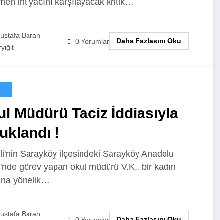
men ihtiyacını karşılayacak kritik…
ustafa Baran
Daha Fazlasını Oku
0 Yorumlar
yiğit
EL
l Müdürü Taciz İddiasıyla
uklandı !
li'nin Sarayköy ilçesindeki Sarayköy Anadolu
i'nde görev yapan okul müdürü V.K., bir kadın
ana yönelik…
ustafa Baran
Daha Fazlasını Oku
0 Yorumlar