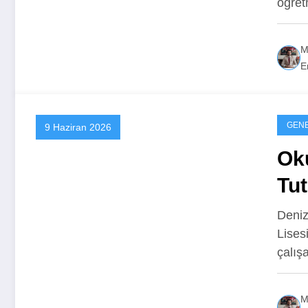
öğret
M
Er
GEN
9 Haziran 2026
Oku
Tut
Deniz
Lises
çalış
M