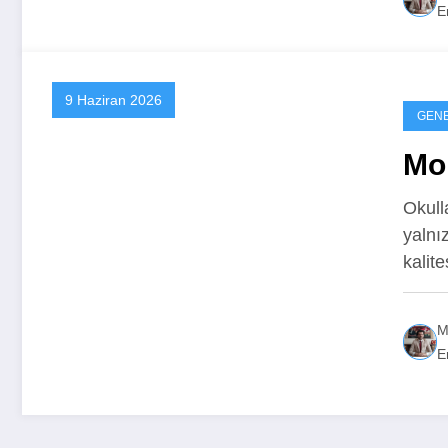
Er
9 Haziran 2026
GEN
Mo
Okull
yalnı
kalit
M
Er