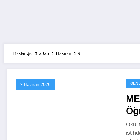
Başlangıç
2026
Haziran
9
GEN
9 Haziran 2026
ME
Öğr
Okull
istih