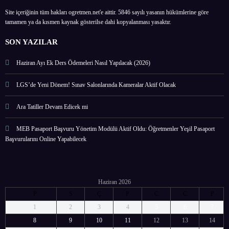
Site içeriğinin tüm hakları ogretmen.net'e aittir. 5846 sayılı yasanın hükümlerine göre
tamamen ya da kısmen kaynak gösterilse dahi kopyalanması yasaktır.
SON YAZILAR
Haziran Ayı Ek Ders Ödemeleri Nasıl Yapılacak (2026)
LGS’de Yeni Dönem! Sınav Salonlarında Kameralar Aktif Olacak
Ara Tatiller Devam Edicek mi
MEB Pasaport Başvuru Yönetim Modülü Aktif Oldu: Öğretmenler Yeşil Pasaport
Başvurularını Online Yapabilecek
Haziran 2026
P
S
Ç
P
C
C
P
1
2
3
4
5
6
7
8
9
10
11
12
13
14