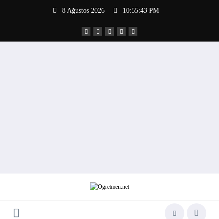
İçeriğe
8 Ağustos 2026
10:55:44 PM
atla