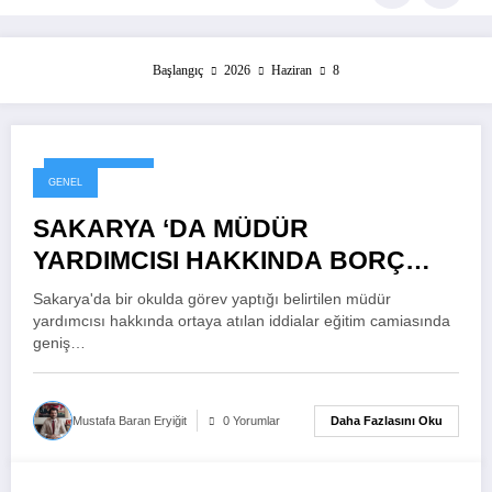
Başlangıç
2026
Haziran
8
8 Haziran 2026
GENEL
SAKARYA ‘DA MÜDÜR
YARDIMCISI HAKKINDA BORÇ
İDDASI ! İDARİ SORUŞTURMA
Sakarya'da bir okulda görev yaptığı belirtilen müdür
BAŞLATILDIĞI ÖNE SÜRÜLDÜ
yardımcısı hakkında ortaya atılan iddialar eğitim camiasında
geniş…
Daha Fazlasını Oku
Mustafa Baran Eryiğit
0 Yorumlar