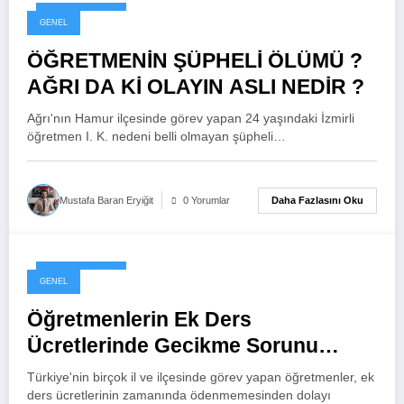
8 Haziran 2026
GENEL
ÖĞRETMENİN ŞÜPHELİ ÖLÜMÜ ?
AĞRI DA Kİ OLAYIN ASLI NEDİR ?
Ağrı'nın Hamur ilçesinde görev yapan 24 yaşındaki İzmirli
öğretmen I. K. nedeni belli olmayan şüpheli…
Daha Fazlasını Oku
Mustafa Baran Eryiğit
0 Yorumlar
8 Haziran 2026
GENEL
Öğretmenlerin Ek Ders
Ücretlerinde Gecikme Sorunu
Büyüyor: Çözüm Bekleyen Kronik
Türkiye'nin birçok il ve ilçesinde görev yapan öğretmenler, ek
Problem
ders ücretlerinin zamanında ödenmemesinden dolayı