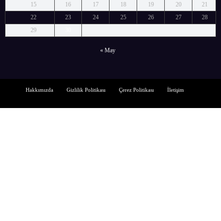
15
16
17
18
19
20
21
22
23
24
25
26
27
28
29
30
« May
Hakkımızda
Gizlilik Politikası
Çerez Politikası
İletişim