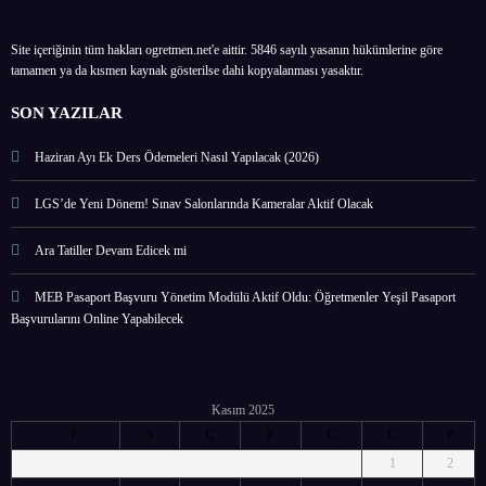
Site içeriğinin tüm hakları ogretmen.net'e aittir. 5846 sayılı yasanın hükümlerine göre
tamamen ya da kısmen kaynak gösterilse dahi kopyalanması yasaktır.
SON YAZILAR
Haziran Ayı Ek Ders Ödemeleri Nasıl Yapılacak (2026)
LGS’de Yeni Dönem! Sınav Salonlarında Kameralar Aktif Olacak
Ara Tatiller Devam Edicek mi
MEB Pasaport Başvuru Yönetim Modülü Aktif Oldu: Öğretmenler Yeşil Pasaport
Başvurularını Online Yapabilecek
Kasım 2025
P
S
Ç
P
C
C
P
1
2