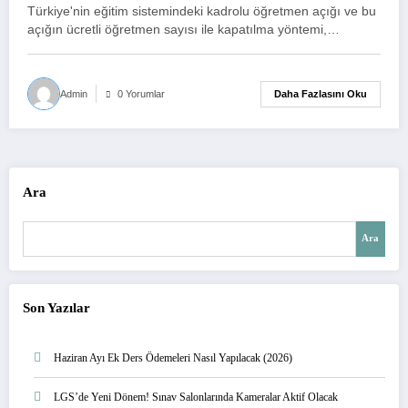
Görevde! İşte İl İl Veriler
Türkiye'nin eğitim sistemindeki kadrolu öğretmen açığı ve bu
açığın ücretli öğretmen sayısı ile kapatılma yöntemi,…
Daha Fazlasını Oku
Admin
0 Yorumlar
Ara
Ara
Son Yazılar
Haziran Ayı Ek Ders Ödemeleri Nasıl Yapılacak (2026)
LGS’de Yeni Dönem! Sınav Salonlarında Kameralar Aktif Olacak