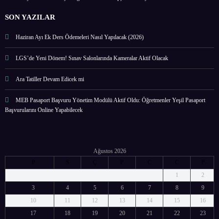
SON YAZILAR
Haziran Ayı Ek Ders Ödemeleri Nasıl Yapılacak (2026)
LGS’de Yeni Dönem! Sınav Salonlarında Kameralar Aktif Olacak
Ara Tatiller Devam Edicek mi
MEB Pasaport Başvuru Yönetim Modülü Aktif Oldu: Öğretmenler Yeşil Pasaport
Başvurularını Online Yapabilecek
Ağustos 2026
P
S
Ç
P
C
C
P
1
2
3
4
5
6
7
8
9
10
11
12
13
14
15
16
17
18
19
20
21
22
23