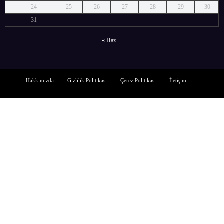
24
25
26
27
28
29
30
31
« Haz
Hakkımızda
Gizlilik Politikası
Çerez Politikası
İletişim