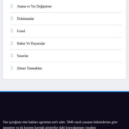
Atama ve Yer Değiştirme
Dokümanlar
Genel
Haber Ve Duyurular
Sınavlar
Zümre Tutanakları
Site içeriğinin tüm hakları ogretmen.net'e aittir. 5846 sayılı yasanın hükümlerine göre
tamamen ya da kısmen kaynak gösterilse dahi kopyalanması yasaktır.