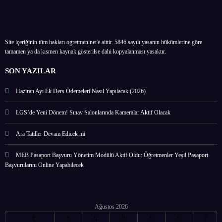
Site içeriğinin tüm hakları ogretmen.net'e aittir. 5846 sayılı yasanın hükümlerine göre
tamamen ya da kısmen kaynak gösterilse dahi kopyalanması yasaktır.
SON YAZILAR
Haziran Ayı Ek Ders Ödemeleri Nasıl Yapılacak (2026)
LGS’de Yeni Dönem! Sınav Salonlarında Kameralar Aktif Olacak
Ara Tatiller Devam Edicek mi
MEB Pasaport Başvuru Yönetim Modülü Aktif Oldu: Öğretmenler Yeşil Pasaport
Başvurularını Online Yapabilecek
Ağustos 2026
P
S
Ç
P
C
C
P