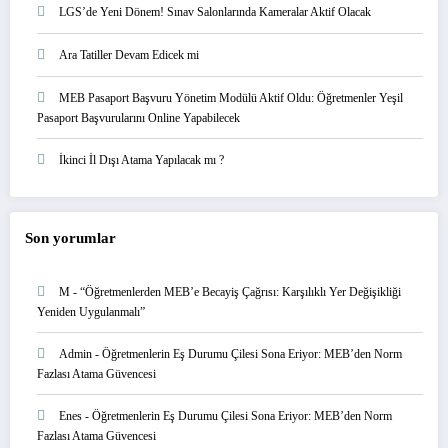
LGS’de Yeni Dönem! Sınav Salonlarında Kameralar Aktif Olacak
Ara Tatiller Devam Edicek mi
MEB Pasaport Başvuru Yönetim Modülü Aktif Oldu: Öğretmenler Yeşil
Pasaport Başvurularını Online Yapabilecek
İkinci İl Dışı Atama Yapılacak mı ?
Son yorumlar
M
-
“Öğretmenlerden MEB’e Becayiş Çağrısı: Karşılıklı Yer Değişikliği
Yeniden Uygulanmalı”
Admin
-
Öğretmenlerin Eş Durumu Çilesi Sona Eriyor: MEB’den Norm
Fazlası Atama Güvencesi
Enes
-
Öğretmenlerin Eş Durumu Çilesi Sona Eriyor: MEB’den Norm
Fazlası Atama Güvencesi