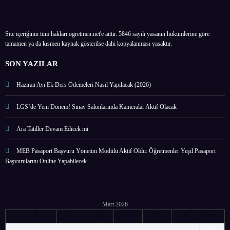
Site içeriğinin tüm hakları ogretmen.net'e aittir. 5846 sayılı yasanın hükümlerine göre
tamamen ya da kısmen kaynak gösterilse dahi kopyalanması yasaktır.
SON YAZILAR
Haziran Ayı Ek Ders Ödemeleri Nasıl Yapılacak (2026)
LGS’de Yeni Dönem! Sınav Salonlarında Kameralar Aktif Olacak
Ara Tatiller Devam Edicek mi
MEB Pasaport Başvuru Yönetim Modülü Aktif Oldu: Öğretmenler Yeşil Pasaport
Başvurularını Online Yapabilecek
Mart 2026
P
S
Ç
P
C
C
P
1