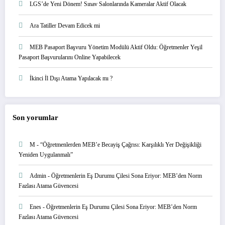
LGS’de Yeni Dönem! Sınav Salonlarında Kameralar Aktif Olacak
Ara Tatiller Devam Edicek mi
MEB Pasaport Başvuru Yönetim Modülü Aktif Oldu: Öğretmenler Yeşil
Pasaport Başvurularını Online Yapabilecek
İkinci İl Dışı Atama Yapılacak mı ?
Son yorumlar
M
-
“Öğretmenlerden MEB’e Becayiş Çağrısı: Karşılıklı Yer Değişikliği
Yeniden Uygulanmalı”
Admin
-
Öğretmenlerin Eş Durumu Çilesi Sona Eriyor: MEB’den Norm
Fazlası Atama Güvencesi
Enes
-
Öğretmenlerin Eş Durumu Çilesi Sona Eriyor: MEB’den Norm
Fazlası Atama Güvencesi