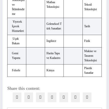
Teknolojisi
Matbaa
ve
Tekstil
Teknolojisi
İklimlendir
Teknolojisi
me
Yiyecek
Geleneksel T
İçecek
Tarih
ürk Sanatları
Hizmetleri
Uçak
İngilizce
Fizik
Bakım
Makine ve
Gemi
Harita Tapu
Tasarım
Yapımı
ve Kadastro
Teknolojisi
Plastik
Felsefe
Kimya
Sanatlar
Share this content: