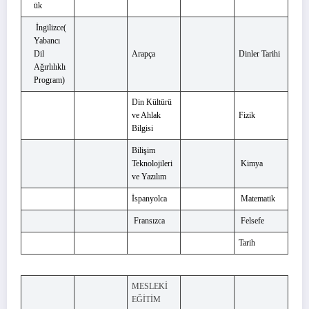
ük
İngilizce(
Yabancı
Dil
Arapça
Dinler Tarihi
Ağırlılıklı
Program)
Din Kültürü
ve Ahlak
Fizik
Bilgisi
Bilişim
Teknolojileri
Kimya
ve Yazılım
İspanyolca
Matematik
Fransızca
Felsefe
Tarih
MESLEKİ
EĞİTİM