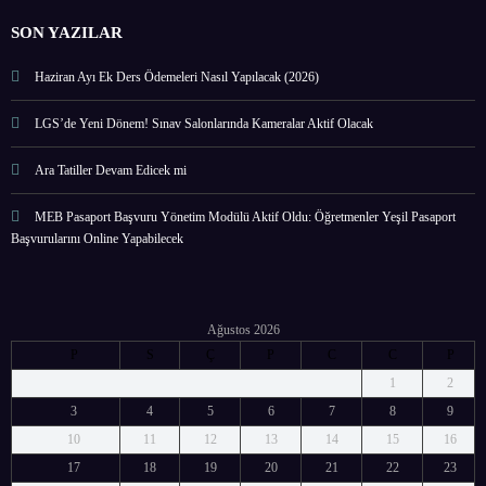
SON YAZILAR
Haziran Ayı Ek Ders Ödemeleri Nasıl Yapılacak (2026)
LGS’de Yeni Dönem! Sınav Salonlarında Kameralar Aktif Olacak
Ara Tatiller Devam Edicek mi
MEB Pasaport Başvuru Yönetim Modülü Aktif Oldu: Öğretmenler Yeşil Pasaport
Başvurularını Online Yapabilecek
Ağustos 2026
P
S
Ç
P
C
C
P
1
2
3
4
5
6
7
8
9
10
11
12
13
14
15
16
17
18
19
20
21
22
23