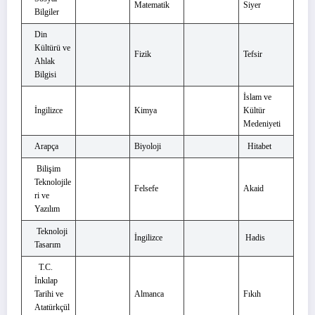
Matematik
Siyer
Bilgiler
Din
Kültürü ve
Fizik
Tefsir
Ahlak
Bilgisi
İslam ve
İngilizce
Kimya
Kültür
Medeniyeti
Arapça
Biyoloji
Hitabet
Bilişim
Teknolojile
Felsefe
Akaid
ri ve
Yazılım
Teknoloji
İngilizce
Hadis
Tasarım
T.C.
İnkılap
Tarihi ve
Almanca
Fıkıh
Atatürkçül