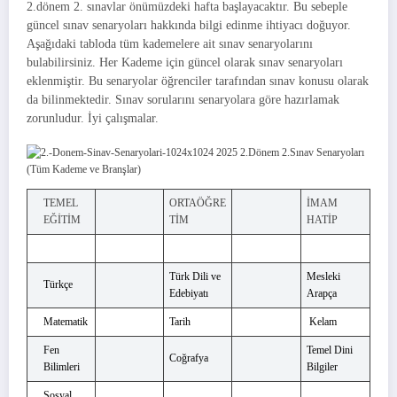
2.dönem 2. sınavlar önümüzdeki hafta başlayacaktır. Bu sebeple
güncel sınav senaryoları hakkında bilgi edinme ihtiyacı doğuyor.
Aşağıdaki tabloda tüm kademelere ait sınav senaryolarını
bulabilirsiniz. Her Kademe için güncel olarak sınav senaryoları
eklenmiştir. Bu senaryolar öğrenciler tarafından sınav konusu olarak
da bilinmektedir. Sınav sorularını senaryolara göre hazırlamak
zorunludur. İyi çalışmalar.
TEMEL
ORTAÖĞRE
İMAM
EĞİTİM
TİM
HATİP
Türk Dili ve
Mesleki
Türkçe
Edebiyatı
Arapça
Matematik
Tarih
Kelam
Fen
Temel Dini
Coğrafya
Bilimleri
Bilgiler
Sosyal