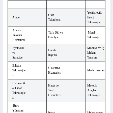
Yenilenebilir
Gıda
Adalet
Enerji
Teknolojisi
Teknolojileri
Aile ve
Türk Dili ve
Metal
Tüketici
Edebiyatı
Teknolojisi
Hizmetleri
Ayakkabı
Mobilya ve İç
Halkla
ve
Mekan
İlişkiler
Saraciye
Tasarımı
Bilişim
Ulaştırma
Teknolojile
Moda Tasarım
Hizmetleri
ri
Biyomedik
Hasta ve
Motorlu
al Cihaz
Yaşlı
Araçlar
Teknolojile
Hizmetleri
Teknolojisi
ri
Büro
Yönetimi
İnşaat
Muhasebe ve