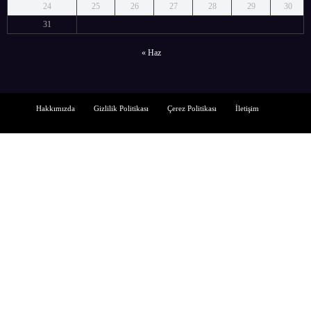
24
25
26
27
28
29
30
31
« Haz
Hakkımızda
Gizlilik Politikası
Çerez Politikası
İletişim