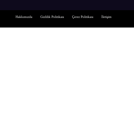
Hakkımızda
Gizlilik Politikası
Çerez Politikası
İletişim