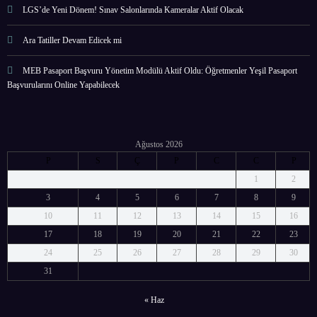
LGS’de Yeni Dönem! Sınav Salonlarında Kameralar Aktif Olacak
Ara Tatiller Devam Edicek mi
MEB Pasaport Başvuru Yönetim Modülü Aktif Oldu: Öğretmenler Yeşil Pasaport
Başvurularını Online Yapabilecek
Ağustos 2026
P
S
Ç
P
C
C
P
1
2
3
4
5
6
7
8
9
10
11
12
13
14
15
16
17
18
19
20
21
22
23
24
25
26
27
28
29
30
31
« Haz