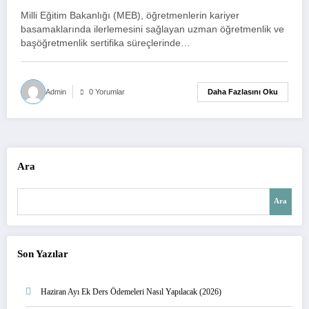
Başöğretmenlik Sınavları Online
Milli Eğitim Bakanlığı (MEB), öğretmenlerin kariyer
Oluyor
basamaklarında ilerlemesini sağlayan uzman öğretmenlik ve
başöğretmenlik sertifika süreçlerinde…
Daha Fazlasını Oku
Admin
0 Yorumlar
Ara
Ara
Son Yazılar
Haziran Ayı Ek Ders Ödemeleri Nasıl Yapılacak (2026)