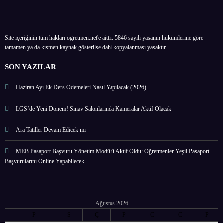
Site içeriğinin tüm hakları ogretmen.net'e aittir. 5846 sayılı yasanın hükümlerine göre
tamamen ya da kısmen kaynak gösterilse dahi kopyalanması yasaktır.
SON YAZILAR
Haziran Ayı Ek Ders Ödemeleri Nasıl Yapılacak (2026)
LGS’de Yeni Dönem! Sınav Salonlarında Kameralar Aktif Olacak
Ara Tatiller Devam Edicek mi
MEB Pasaport Başvuru Yönetim Modülü Aktif Oldu: Öğretmenler Yeşil Pasaport
Başvurularını Online Yapabilecek
Ağustos 2026
P
S
Ç
P
C
C
P