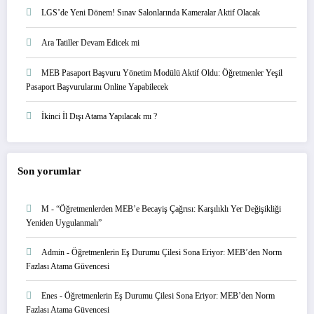
LGS’de Yeni Dönem! Sınav Salonlarında Kameralar Aktif Olacak
Ara Tatiller Devam Edicek mi
MEB Pasaport Başvuru Yönetim Modülü Aktif Oldu: Öğretmenler Yeşil
Pasaport Başvurularını Online Yapabilecek
İkinci İl Dışı Atama Yapılacak mı ?
Son yorumlar
M
-
“Öğretmenlerden MEB’e Becayiş Çağrısı: Karşılıklı Yer Değişikliği
Yeniden Uygulanmalı”
Admin
-
Öğretmenlerin Eş Durumu Çilesi Sona Eriyor: MEB’den Norm
Fazlası Atama Güvencesi
Enes
-
Öğretmenlerin Eş Durumu Çilesi Sona Eriyor: MEB’den Norm
Fazlası Atama Güvencesi