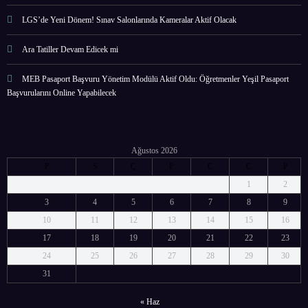
LGS’de Yeni Dönem! Sınav Salonlarında Kameralar Aktif Olacak
Ara Tatiller Devam Edicek mi
MEB Pasaport Başvuru Yönetim Modülü Aktif Oldu: Öğretmenler Yeşil Pasaport
Başvurularını Online Yapabilecek
Ağustos 2026
P
S
Ç
P
C
C
P
1
2
3
4
5
6
7
8
9
10
11
12
13
14
15
16
17
18
19
20
21
22
23
24
25
26
27
28
29
30
31
« Haz