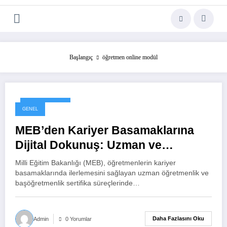
Başlangıç
öğretmen online modül
29 Kasım 2025
GENEL
MEB’den Kariyer Basamaklarına
Dijital Dokunuş: Uzman ve
Başöğretmenlik Sınavları Online
Milli Eğitim Bakanlığı (MEB), öğretmenlerin kariyer
Oluyor
basamaklarında ilerlemesini sağlayan uzman öğretmenlik ve
başöğretmenlik sertifika süreçlerinde…
Daha Fazlasını Oku
Admin
0 Yorumlar