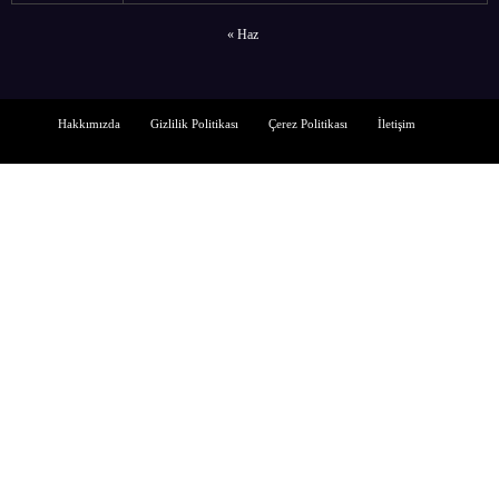
« Haz
Hakkımızda
Gizlilik Politikası
Çerez Politikası
İletişim