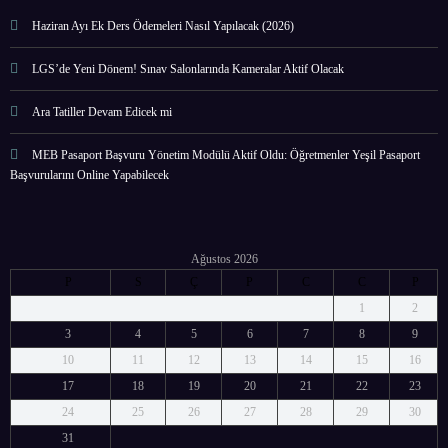
Haziran Ayı Ek Ders Ödemeleri Nasıl Yapılacak (2026)
LGS’de Yeni Dönem! Sınav Salonlarında Kameralar Aktif Olacak
Ara Tatiller Devam Edicek mi
MEB Pasaport Başvuru Yönetim Modülü Aktif Oldu: Öğretmenler Yeşil Pasaport
Başvurularını Online Yapabilecek
Ağustos 2026
P
S
Ç
P
C
C
P
1
2
3
4
5
6
7
8
9
10
11
12
13
14
15
16
17
18
19
20
21
22
23
24
25
26
27
28
29
30
31