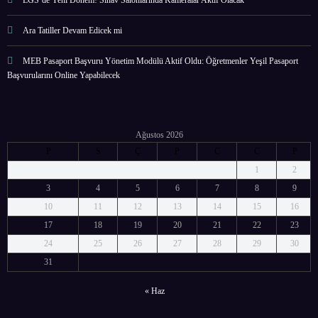
LGS’de Yeni Dönem! Sınav Salonlarında Kameralar Aktif Olacak
Ara Tatiller Devam Edicek mi
MEB Pasaport Başvuru Yönetim Modülü Aktif Oldu: Öğretmenler Yeşil Pasaport
Başvurularını Online Yapabilecek
Ağustos 2026
P
S
Ç
P
C
C
P
1
2
3
4
5
6
7
8
9
10
11
12
13
14
15
16
17
18
19
20
21
22
23
24
25
26
27
28
29
30
31
« Haz