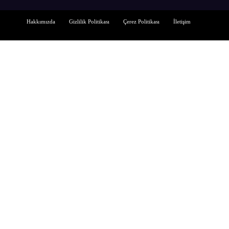
Hakkımızda
Gizlilik Politikası
Çerez Politikası
İletişim