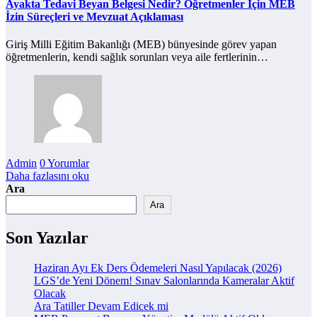
Ayakta Tedavi Beyan Belgesi Nedir? Öğretmenler İçin MEB
İzin Süreçleri ve Mevzuat Açıklaması
Giriş Milli Eğitim Bakanlığı (MEB) bünyesinde görev yapan
öğretmenlerin, kendi sağlık sorunları veya aile fertlerinin…
Admin
0 Yorumlar
Daha fazlasını oku
Ara
Ara
Son Yazılar
Haziran Ayı Ek Ders Ödemeleri Nasıl Yapılacak (2026)
LGS’de Yeni Dönem! Sınav Salonlarında Kameralar Aktif
Olacak
Ara Tatiller Devam Edicek mi