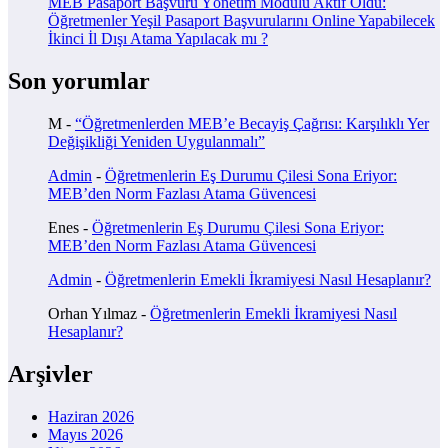
MEB Pasaport Başvuru Yönetim Modülü Aktif Oldu:
Öğretmenler Yeşil Pasaport Başvurularını Online Yapabilecek
İkinci İl Dışı Atama Yapılacak mı ?
Son yorumlar
M
-
“Öğretmenlerden MEB’e Becayiş Çağrısı: Karşılıklı Yer
Değişikliği Yeniden Uygulanmalı”
Admin
-
Öğretmenlerin Eş Durumu Çilesi Sona Eriyor:
MEB’den Norm Fazlası Atama Güvencesi
Enes
-
Öğretmenlerin Eş Durumu Çilesi Sona Eriyor:
MEB’den Norm Fazlası Atama Güvencesi
Admin
-
Öğretmenlerin Emekli İkramiyesi Nasıl Hesaplanır?
Orhan Yılmaz
-
Öğretmenlerin Emekli İkramiyesi Nasıl
Hesaplanır?
Arşivler
Haziran 2026
Mayıs 2026