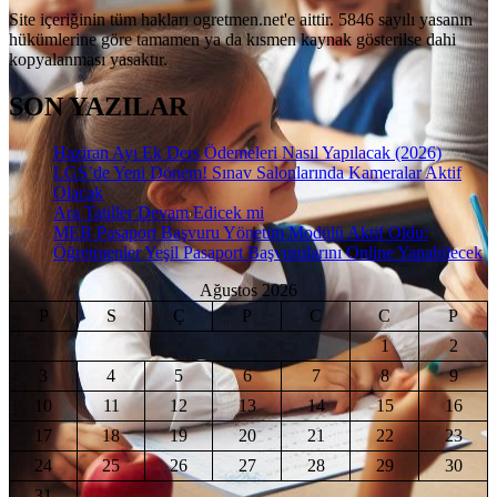
Site içeriğinin tüm hakları ogretmen.net'e aittir. 5846 sayılı yasanın
hükümlerine göre tamamen ya da kısmen kaynak gösterilse dahi
kopyalanması yasaktır.
SON YAZILAR
Haziran Ayı Ek Ders Ödemeleri Nasıl Yapılacak (2026)
LGS’de Yeni Dönem! Sınav Salonlarında Kameralar Aktif
Olacak
Ara Tatiller Devam Edicek mi
MEB Pasaport Başvuru Yönetim Modülü Aktif Oldu:
Öğretmenler Yeşil Pasaport Başvurularını Online Yapabilecek
Ağustos 2026
P
S
Ç
P
C
C
P
1
2
3
4
5
6
7
8
9
10
11
12
13
14
15
16
17
18
19
20
21
22
23
24
25
26
27
28
29
30
31