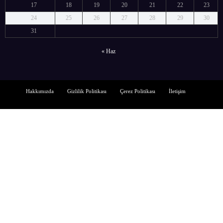
17
18
19
20
21
22
23
24
25
26
27
28
29
30
31
« Haz
Hakkımızda
Gizlilik Politikası
Çerez Politikası
İletişim