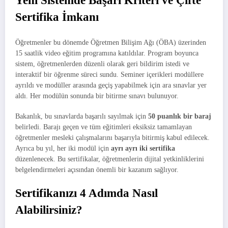
Yeni Sistemde Başarı Kriteri ve Çifte
Sertifika İmkanı
Öğretmenler bu dönemde Öğretmen Bilişim Ağı (ÖBA) üzerinden
15 saatlik video eğitim programına katıldılar. Program boyunca
sistem, öğretmenlerden düzenli olarak geri bildirim istedi ve
interaktif bir öğrenme süreci sundu. Seminer içerikleri modüllere
ayrıldı ve modüller arasında geçiş yapabilmek için ara sınavlar yer
aldı. Her modülün sonunda bir bitirme sınavı bulunuyor.
Bakanlık, bu sınavlarda başarılı sayılmak için
50 puanlık bir baraj
belirledi. Barajı geçen ve tüm eğitimleri eksiksiz tamamlayan
öğretmenler mesleki çalışmalarını başarıyla bitirmiş kabul edilecek.
Ayrıca bu yıl, her iki modül için
ayrı ayrı iki sertifika
düzenlenecek. Bu sertifikalar, öğretmenlerin dijital yetkinliklerini
belgelendirmeleri açısından önemli bir kazanım sağlıyor.
Sertifikanızı 4 Adımda Nasıl
Alabilirsiniz?