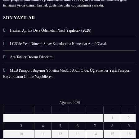
tamamen ya da kısmen kaynak gösterilse dahi kopyalanması yasaktır.
SON YAZILAR
Haziran Ayı Ek Ders Ödemeleri Nasıl Yapılacak (2026)
LGS’de Yeni Dönem! Sınav Salonlarında Kameralar Aktif Olacak
Ara Tatiller Devam Edicek mi
MEB Pasaport Başvuru Yönetim Modülü Aktif Oldu: Öğretmenler Yeşil Pasaport
Başvurularını Online Yapabilecek
Ağustos 2026
P
S
Ç
P
C
C
P
1
2
3
4
5
6
7
8
9
10
11
12
13
14
15
16