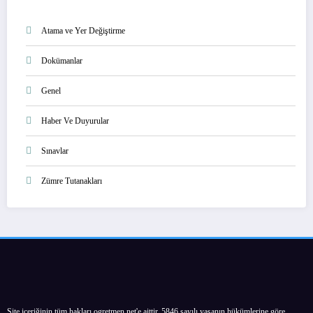
Atama ve Yer Değiştirme
Dokümanlar
Genel
Haber Ve Duyurular
Sınavlar
Zümre Tutanakları
Site içeriğinin tüm hakları ogretmen.net'e aittir. 5846 sayılı yasanın hükümlerine göre