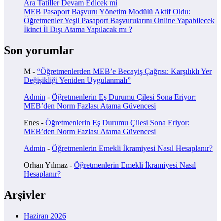
Ara Tatiller Devam Edicek mi
MEB Pasaport Başvuru Yönetim Modülü Aktif Oldu:
Öğretmenler Yeşil Pasaport Başvurularını Online Yapabilecek
İkinci İl Dışı Atama Yapılacak mı ?
Son yorumlar
M
-
“Öğretmenlerden MEB’e Becayiş Çağrısı: Karşılıklı Yer
Değişikliği Yeniden Uygulanmalı”
Admin
-
Öğretmenlerin Eş Durumu Çilesi Sona Eriyor:
MEB’den Norm Fazlası Atama Güvencesi
Enes
-
Öğretmenlerin Eş Durumu Çilesi Sona Eriyor:
MEB’den Norm Fazlası Atama Güvencesi
Admin
-
Öğretmenlerin Emekli İkramiyesi Nasıl Hesaplanır?
Orhan Yılmaz
-
Öğretmenlerin Emekli İkramiyesi Nasıl
Hesaplanır?
Arşivler
Haziran 2026