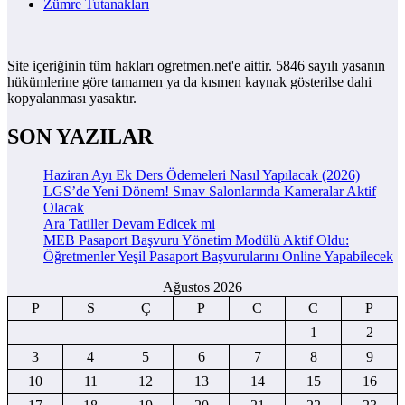
Zümre Tutanakları
Site içeriğinin tüm hakları ogretmen.net'e aittir. 5846 sayılı yasanın
hükümlerine göre tamamen ya da kısmen kaynak gösterilse dahi
kopyalanması yasaktır.
SON YAZILAR
Haziran Ayı Ek Ders Ödemeleri Nasıl Yapılacak (2026)
LGS’de Yeni Dönem! Sınav Salonlarında Kameralar Aktif
Olacak
Ara Tatiller Devam Edicek mi
MEB Pasaport Başvuru Yönetim Modülü Aktif Oldu:
Öğretmenler Yeşil Pasaport Başvurularını Online Yapabilecek
Ağustos 2026
P
S
Ç
P
C
C
P
1
2
3
4
5
6
7
8
9
10
11
12
13
14
15
16