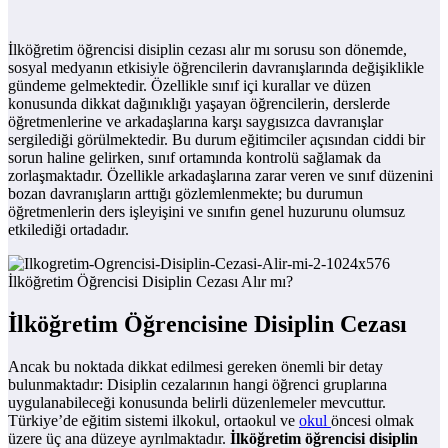
İlköğretim öğrencisi disiplin cezası alır mı sorusu son dönemde,
sosyal medyanın etkisiyle öğrencilerin davranışlarında değişiklikle
gündeme gelmektedir. Özellikle sınıf içi kurallar ve düzen
konusunda dikkat dağınıklığı yaşayan öğrencilerin, derslerde
öğretmenlerine ve arkadaşlarına karşı saygısızca davranışlar
sergilediği görülmektedir. Bu durum eğitimciler açısından ciddi bir
sorun haline gelirken, sınıf ortamında kontrolü sağlamak da
zorlaşmaktadır. Özellikle arkadaşlarına zarar veren ve sınıf düzenini
bozan davranışların arttığı gözlemlenmekte; bu durumun
öğretmenlerin ders işleyişini ve sınıfın genel huzurunu olumsuz
etkilediği ortadadır.
İlköğretim Öğrencisine Disiplin Cezası
Ancak bu noktada dikkat edilmesi gereken önemli bir detay
bulunmaktadır: Disiplin cezalarının hangi öğrenci gruplarına
uygulanabileceği konusunda belirli düzenlemeler mevcuttur.
Türkiye’de eğitim sistemi ilkokul, ortaokul ve
okul
öncesi olmak
üzere üç ana düzeye ayrılmaktadır.
İlköğretim öğrencisi disiplin