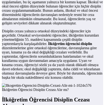
uygulamaları, bu üç aşamanın yalnızca bir kısmını kapsar. İlkokul ve
okul öncesi eğitim düzeyinde bulunan öğrenciler için hiçbir disiplin
cezası uygulanmamaktadır. Bunun anlamı, ilkokul ve okul öncesi
dönemindeki öğrencilerin davranışları nedeniyle resmi bir ceza
almalarının mümkün olmamasıdır. Bu kural, öğrencilerin yaş ve
gelişim seviyeleri dikkate alınarak oluşturulmuştur.
Disiplin cezası yalnızca ortaokul düzeyindeki öğrenciler için
geçerlidir. Ortaokul seviyesindeki öğrenciler, ilköğretim kurumları
yönetmeliğinin 55. maddesi kapsamında çeşitli disiplin
yaptırımlarıyla karşılaşabilirler.
İlköğretim öğrencisi disiplin
düzenlemelerine göre ortaokul öğrencilerine, davranışlarına göre
uyarı, kınama ya da okul değişikliği cezaları verilebilir. Bu
yaptırımlar, öğrencilerin sorumluluklarını hatırlamaları ve okul
kurallarına uygun davranmaları amacıyla uygulanır. Uyarı ve
kınama cezası, öğrenciyi sözlü ya da yazılı olarak dikkatli olmaya
davet ederken; okul değişikliği yaptırımı, daha ciddi ve tekrarlanan
olumsuz davranışlarda devreye girer. Böyle bir durumda, öğrencinin
başka bir okula nakledilmesi söz konusu olabilir.
İlköğretim Öğrencisi Disiplin Cezası