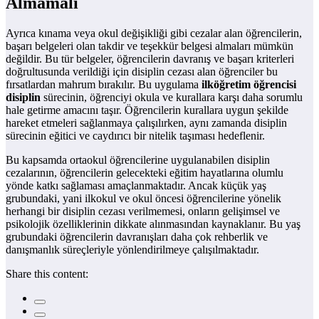
Almamalı
Ayrıca kınama veya okul değişikliği gibi cezalar alan öğrencilerin,
başarı belgeleri olan takdir ve teşekkür belgesi almaları mümkün
değildir. Bu tür belgeler, öğrencilerin davranış ve başarı kriterleri
doğrultusunda verildiği için disiplin cezası alan öğrenciler bu
fırsatlardan mahrum bırakılır. Bu uygulama
ilköğretim öğrencisi
disiplin
sürecinin, öğrenciyi okula ve kurallara karşı daha sorumlu
hale getirme amacını taşır. Öğrencilerin kurallara uygun şekilde
hareket etmeleri sağlanmaya çalışılırken, aynı zamanda disiplin
sürecinin eğitici ve caydırıcı bir nitelik taşıması hedeflenir.
Bu kapsamda ortaokul öğrencilerine uygulanabilen disiplin
cezalarının, öğrencilerin gelecekteki eğitim hayatlarına olumlu
yönde katkı sağlaması amaçlanmaktadır. Ancak küçük yaş
grubundaki, yani ilkokul ve okul öncesi öğrencilerine yönelik
herhangi bir disiplin cezası verilmemesi, onların gelişimsel ve
psikolojik özelliklerinin dikkate alınmasından kaynaklanır. Bu yaş
grubundaki öğrencilerin davranışları daha çok rehberlik ve
danışmanlık süreçleriyle yönlendirilmeye çalışılmaktadır.
Share this content: