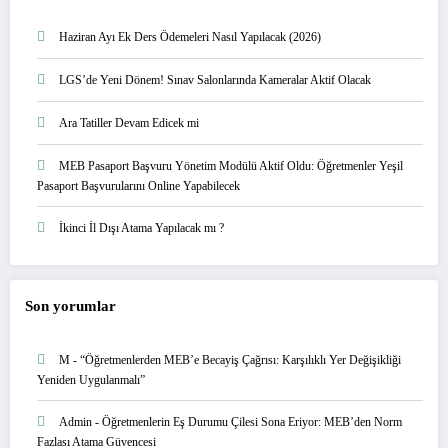
Haziran Ayı Ek Ders Ödemeleri Nasıl Yapılacak (2026)
LGS’de Yeni Dönem! Sınav Salonlarında Kameralar Aktif Olacak
Ara Tatiller Devam Edicek mi
MEB Pasaport Başvuru Yönetim Modülü Aktif Oldu: Öğretmenler Yeşil
Pasaport Başvurularını Online Yapabilecek
İkinci İl Dışı Atama Yapılacak mı ?
Son yorumlar
M
-
“Öğretmenlerden MEB’e Becayiş Çağrısı: Karşılıklı Yer Değişikliği
Yeniden Uygulanmalı”
Admin
-
Öğretmenlerin Eş Durumu Çilesi Sona Eriyor: MEB’den Norm
Fazlası Atama Güvencesi