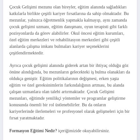
Çocuk Gelişimi mezunu olan bireyler, eğitim alanında sağladıkları
katkılarla birlikte çeşitli kariyer fırsatlarına da sahip olmaktadır. Bu
mezunlar, yalnızca öğretmenlik yapmakla kalmayıp, aynı zamanda
çocuk gelişimi uzmanı, eğitim danışmanı, oyun terapisti gibi farklı
pozisyonlarda da görev alabilirler. Okul öncesi eğitim kurumları,
özel eğitim merkezleri ve rehabilitasyon merkezleri gibi çeşitli
alanlarda çalışma imkanı bulmaları kariyer seçeneklerini
çeşitlendirmektedir.
Ayrıca çocuk gelişimi alanında giderek artan bir ihtiyaç olduğu göz
önüne alındığında, bu mezunların gelecekteki iş bulma olanakları da
oldukça geniştir. Eğitim politikalarının değişmesi, erken yaşta
eğitim ve özel gereksinimlerin farkındalığının artması, bu alanda
çalışan uzmanlara olan talebi artırmaktadır. Çocuk Gelişimi
mezunları, eğitimde yenilikçi yöntemler ve programlar geliştirme
konusunda önemli bir rol üstlenebilirler. Bu da onların
kariyerlerinde ilerlemeleri ve profesyonel olarak gelişmeleri için bir
fırsat yaratmaktadır.
Formasyon Eğitimi Nedir?
içeriğimizide okuyabilirsiniz.