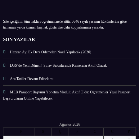
Site içeriğinin tüm hakları ogretmen.net'e aittir. 5846 sayılı yasanın hükümlerine göre
tamamen ya da kısmen kaynak gösterilse dahi kopyalanması yasaktır.
SON YAZILAR
Haziran Ayı Ek Ders Ödemeleri Nasıl Yapılacak (2026)
LGS’de Yeni Dönem! Sınav Salonlarında Kameralar Aktif Olacak
Ara Tatiller Devam Edicek mi
MEB Pasaport Başvuru Yönetim Modülü Aktif Oldu: Öğretmenler Yeşil Pasaport
Başvurularını Online Yapabilecek
Ağustos 2026
P
S
Ç
P
C
C
P