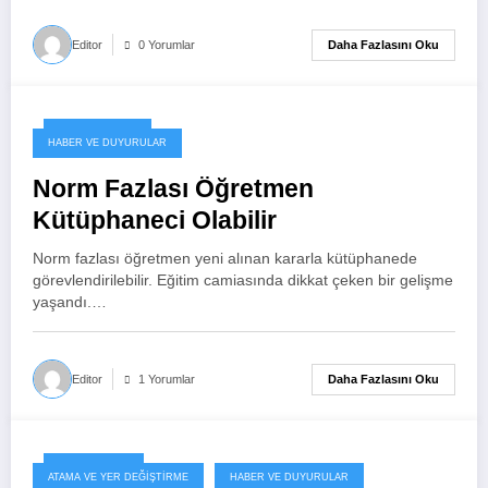
Daha Fazlasını Oku
Editor
0 Yorumlar
26 Kasım 2024
HABER VE DUYURULAR
Norm Fazlası Öğretmen
Kütüphaneci Olabilir
Norm fazlası öğretmen yeni alınan kararla kütüphanede
görevlendirilebilir. Eğitim camiasında dikkat çeken bir gelişme
yaşandı.…
Daha Fazlasını Oku
Editor
1 Yorumlar
28 Ekim 2024
ATAMA VE YER DEĞIŞTIRME
HABER VE DUYURULAR