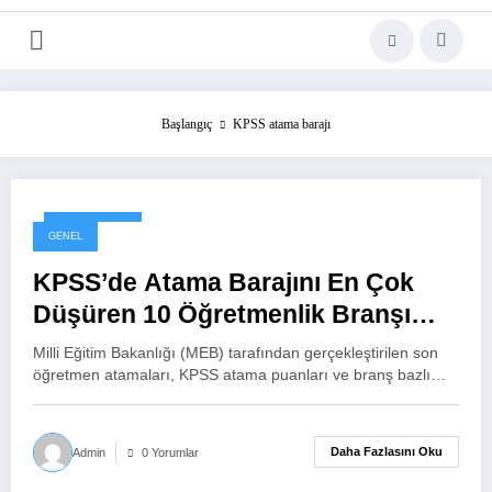
Başlangıç
KPSS atama barajı
8 Aralık 2025
GENEL
KPSS’de Atama Barajını En Çok
Düşüren 10 Öğretmenlik Branşı
Belli Oldu: Özel Eğitim Zirvede
Milli Eğitim Bakanlığı (MEB) tarafından gerçekleştirilen son
öğretmen atamaları, KPSS atama puanları ve branş bazlı…
Daha Fazlasını Oku
Admin
0 Yorumlar