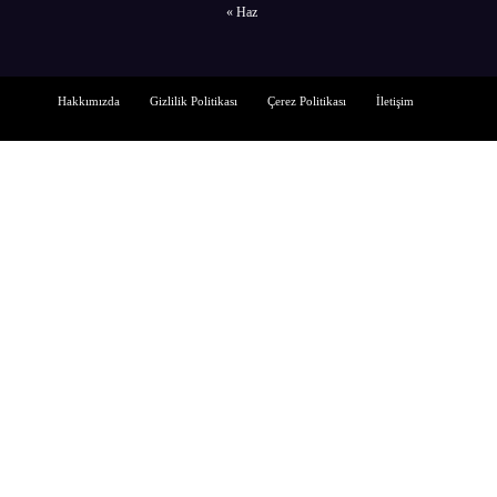
« Haz
Hakkımızda
Gizlilik Politikası
Çerez Politikası
İletişim