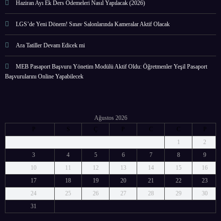
Haziran Ayı Ek Ders Ödemeleri Nasıl Yapılacak (2026)
LGS’de Yeni Dönem! Sınav Salonlarında Kameralar Aktif Olacak
Ara Tatiller Devam Edicek mi
MEB Pasaport Başvuru Yönetim Modülü Aktif Oldu: Öğretmenler Yeşil Pasaport
Başvurularını Online Yapabilecek
Ağustos 2026
P
S
Ç
P
C
C
P
1
2
3
4
5
6
7
8
9
10
11
12
13
14
15
16
17
18
19
20
21
22
23
24
25
26
27
28
29
30
31