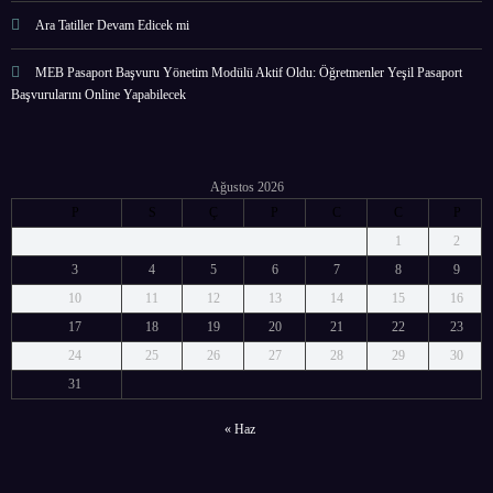
Ara Tatiller Devam Edicek mi
MEB Pasaport Başvuru Yönetim Modülü Aktif Oldu: Öğretmenler Yeşil Pasaport
Başvurularını Online Yapabilecek
Ağustos 2026
P
S
Ç
P
C
C
P
1
2
3
4
5
6
7
8
9
10
11
12
13
14
15
16
17
18
19
20
21
22
23
24
25
26
27
28
29
30
31
« Haz