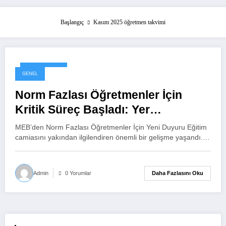
Başlangıç
Kasım 2025 öğretmen takvimi
6 Kasım 2025
GENEL
Norm Fazlası Öğretmenler İçin
Kritik Süreç Başladı: Yer
Değiştirme Takvimi Açıklandı
MEB’den Norm Fazlası Öğretmenler İçin Yeni Duyuru Eğitim
camiasını yakından ilgilendiren önemli bir gelişme yaşandı.…
Daha Fazlasını Oku
Admin
0 Yorumlar