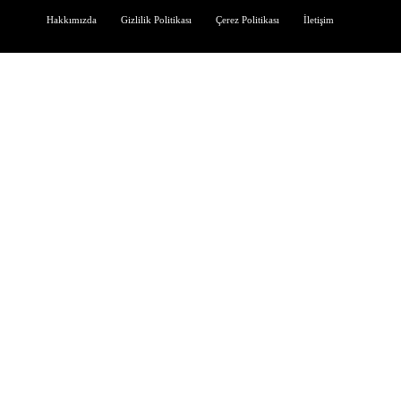
Hakkımızda
Gizlilik Politikası
Çerez Politikası
İletişim